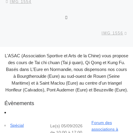
IMG 1554
RETOUR À LA LISTE DES
Ar
IMG 1556
L'ASAC (Association Sportive et Arts de la Chine) vous propose
des cours de Tai chi chuan (Tai ji quan), Qi Qong et Kung Fu.
Basés dans L'Eure en Normandie, nous dispensons nos cours
à Bourgtheroulde (Eure) au sud-ouest de Rouen (Seine
Maritime) et à Saint Maclou (Eure) au centre d'un triangel
Honfleur (Calvados), Pont Audemer (Eure) et Beuzeville (Eure).
Évènements
Forum des
Spécial
Le(s) 05/09/2026
associations à
de 10:00 à 17:00