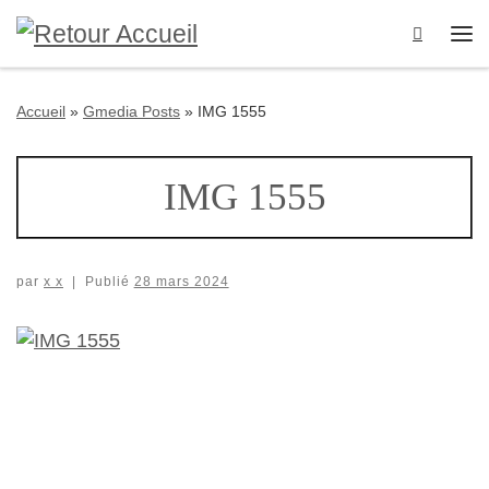
Passer au contenu
Search
Me
Accueil
»
Gmedia Posts
»
IMG 1555
IMG 1555
par
x x
|
Publié
28 mars 2024