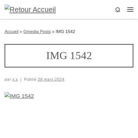
Passer au contenu
Search
Me
Accueil
»
Gmedia Posts
»
IMG 1542
IMG 1542
par
x x
|
Publié
28 mars 2024