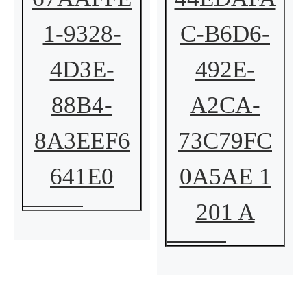
1-9328-
C-B6D6-
4D3E-
492E-
88B4-
A2CA-
8A3EEF6
73C79FC
641E0
0A5AE 1
201 A