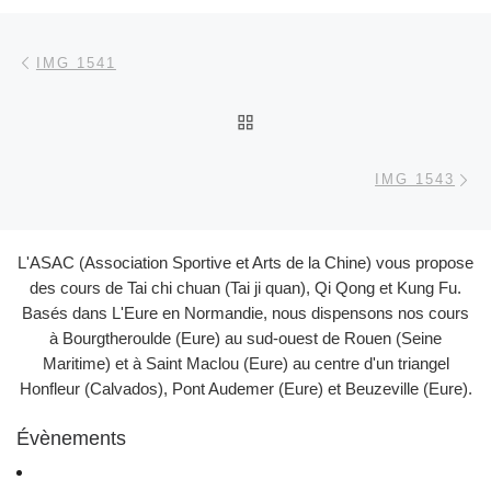
Parcourir les articles
Article précédent
IMG 1541
RETOUR À LA LISTE DES
Ar
IMG 1543
L'ASAC (Association Sportive et Arts de la Chine) vous propose
des cours de Tai chi chuan (Tai ji quan), Qi Qong et Kung Fu.
Basés dans L'Eure en Normandie, nous dispensons nos cours
à Bourgtheroulde (Eure) au sud-ouest de Rouen (Seine
Maritime) et à Saint Maclou (Eure) au centre d'un triangel
Honfleur (Calvados), Pont Audemer (Eure) et Beuzeville (Eure).
Évènements