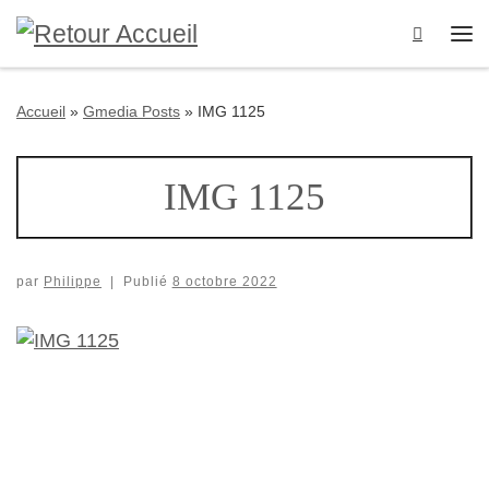
Passer au contenu
Search
Me
Accueil
»
Gmedia Posts
»
IMG 1125
IMG 1125
par
Philippe
|
Publié
8 octobre 2022