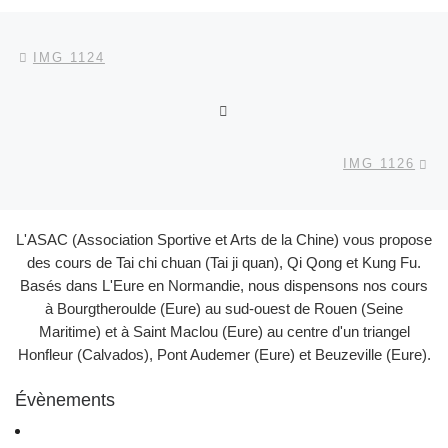
Parcourir les articles
Article précédent
IMG 1124
RETOUR À LA LISTE DES
Ar
IMG 1126
L'ASAC (Association Sportive et Arts de la Chine) vous propose
des cours de Tai chi chuan (Tai ji quan), Qi Qong et Kung Fu.
Basés dans L'Eure en Normandie, nous dispensons nos cours
à Bourgtheroulde (Eure) au sud-ouest de Rouen (Seine
Maritime) et à Saint Maclou (Eure) au centre d'un triangel
Honfleur (Calvados), Pont Audemer (Eure) et Beuzeville (Eure).
Évènements