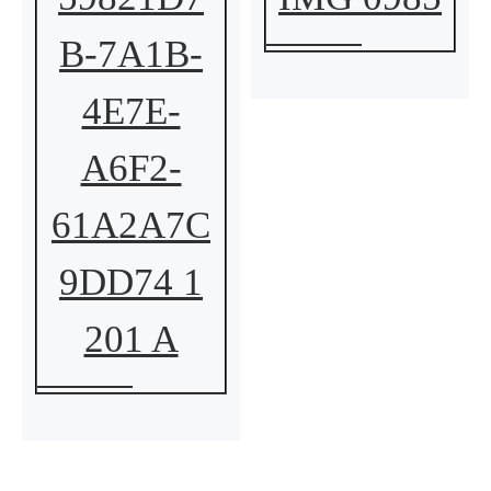
B-7A1B-
4E7E-
A6F2-
61A2A7C
9DD74 1
201 A