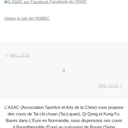
Facebook de l'ASAC
Visitez le site de l'ASBEC
Parcourir les articles
Article précédent
IMG 1120
RETOUR À LA LISTE DES
Ar
IMG 1122
L'ASAC (Association Sportive et Arts de la Chine) vous propose
des cours de Tai chi chuan (Tai ji quan), Qi Qong et Kung Fu.
Basés dans L'Eure en Normandie, nous dispensons nos cours
à Bourgtheroulde (Eure) au sud-ouest de Rouen (Seine