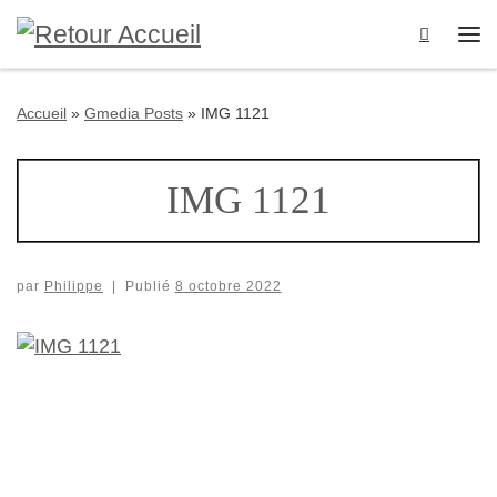
Passer au contenu
Search
Me
Accueil
»
Gmedia Posts
»
IMG 1121
IMG 1121
par
Philippe
|
Publié
8 octobre 2022