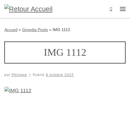
Passer au contenu
Search
Me
Accueil
»
Gmedia Posts
»
IMG 1112
IMG 1112
par
Philippe
|
Publié
8 octobre 2022