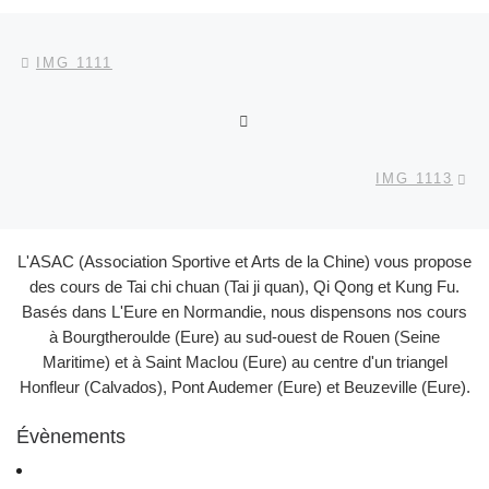
Parcourir les articles
Article précédent
IMG 1111
RETOUR À LA LISTE DES
Ar
IMG 1113
L'ASAC (Association Sportive et Arts de la Chine) vous propose
des cours de Tai chi chuan (Tai ji quan), Qi Qong et Kung Fu.
Basés dans L'Eure en Normandie, nous dispensons nos cours
à Bourgtheroulde (Eure) au sud-ouest de Rouen (Seine
Maritime) et à Saint Maclou (Eure) au centre d'un triangel
Honfleur (Calvados), Pont Audemer (Eure) et Beuzeville (Eure).
Évènements