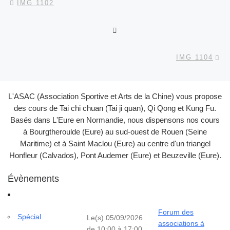
IMG 1102
RETOUR À LA LISTE DES
Ar
IMG 1104
L'ASAC (Association Sportive et Arts de la Chine) vous propose
des cours de Tai chi chuan (Tai ji quan), Qi Qong et Kung Fu.
Basés dans L'Eure en Normandie, nous dispensons nos cours
à Bourgtheroulde (Eure) au sud-ouest de Rouen (Seine
Maritime) et à Saint Maclou (Eure) au centre d'un triangel
Honfleur (Calvados), Pont Audemer (Eure) et Beuzeville (Eure).
Évènements
Forum des
Spécial
Le(s) 05/09/2026
associations à
de 10:00 à 17:00