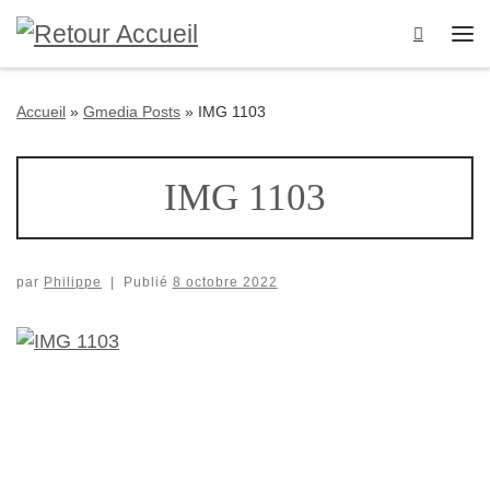
Passer au contenu
Search
Me
Accueil
»
Gmedia Posts
»
IMG 1103
IMG 1103
par
Philippe
|
Publié
8 octobre 2022