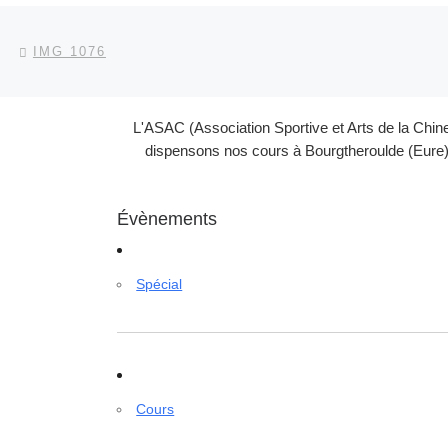
Parcourir les articles
Article précédent
IMG 1076
L'ASAC (Association Sportive et Arts de la Chin
dispensons nos cours à Bourgtheroulde (Eure) 
Évènements
Spécial
Cours