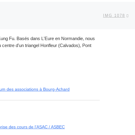
Ar
 ARTICLES
IMG 1078
et Kung Fu. Basés dans L'Eure en Normandie, nous
centre d'un triangel Honfleur (Calvados), Pont
um des associations à Bourg-Achard
rise des cours de l’ASAC / ASBEC