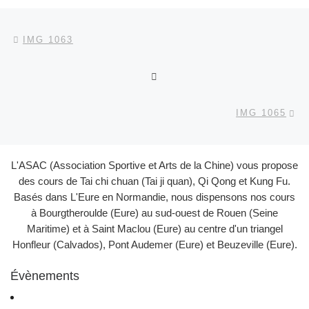
Parcourir les articles
Article précédent
IMG 1063
RETOUR À LA LISTE DES
Ar
IMG 1065
L'ASAC (Association Sportive et Arts de la Chine) vous propose
des cours de Tai chi chuan (Tai ji quan), Qi Qong et Kung Fu.
Basés dans L'Eure en Normandie, nous dispensons nos cours
à Bourgtheroulde (Eure) au sud-ouest de Rouen (Seine
Maritime) et à Saint Maclou (Eure) au centre d'un triangel
Honfleur (Calvados), Pont Audemer (Eure) et Beuzeville (Eure).
Évènements