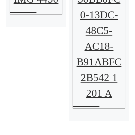
0-13DC-
48C5-
AC18-
B91ABFC
2B542 1
201 A