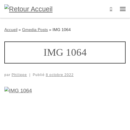
Passer au contenu
Search
Me
Accueil
»
Gmedia Posts
»
IMG 1064
IMG 1064
par
Philippe
|
Publié
8 octobre 2022