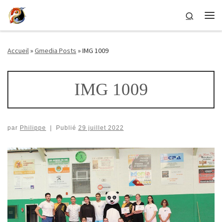
Passer au contenu
Search
Me
Accueil
»
Gmedia Posts
»
IMG 1009
IMG 1009
par
Philippe
|
Publié
29 juillet 2022