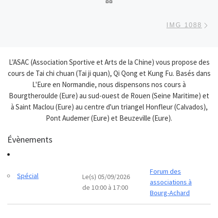
Ar
IMG 1088
L'ASAC (Association Sportive et Arts de la Chine) vous propose des
cours de Tai chi chuan (Tai ji quan), Qi Qong et Kung Fu. Basés dans
L'Eure en Normandie, nous dispensons nos cours à
Bourgtheroulde (Eure) au sud-ouest de Rouen (Seine Maritime) et
à Saint Maclou (Eure) au centre d'un triangel Honfleur (Calvados),
Pont Audemer (Eure) et Beuzeville (Eure).
Évènements
Forum des
Spécial
Le(s) 05/09/2026
associations à
de 10:00 à 17:00
Bourg-Achard