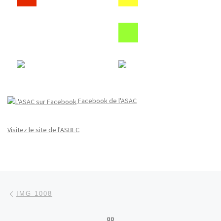
Facebook de l'ASAC
Visitez le site de l'ASBEC
Parcourir les articles
Article précédent
IMG 1008
RETOUR À LA LISTE DES