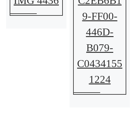
IMG 4436
C2EB6B1
9-FF00-
446D-
B079-
C0434155
1224