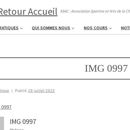
ASAC : Association Sportive et Arts de la C
RATIQUES
QUI SOMMES NOUS
NOS COURS
NOT
IMG 0997
lippe
|
Publié
29 juillet 2022
IMG 0997
Philippe