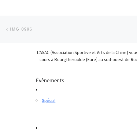
Parcourir les articles
Article précédent
IMG 0996
L'ASAC (Association Sportive et Arts de la Chine) vo
cours à Bourgtheroulde (Eure) au sud-ouest de Roue
Évènements
Spécial