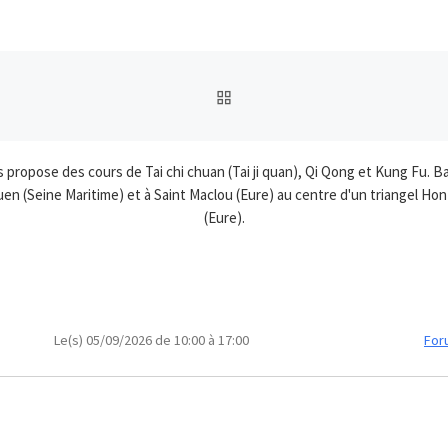
RETOUR À LA LISTE DES
us propose des cours de Tai chi chuan (Tai ji quan), Qi Qong et Kung Fu
n (Seine Maritime) et à Saint Maclou (Eure) au centre d'un triangel Hon
(Eure).
Le(s) 05/09/2026 de 10:00 à 17:00
For