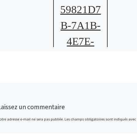
59821D7
B-7A1B-
4E7E-
A6F2-
61A2A7C
9DD74 1
201 A
Laissez un commentaire
otre adresse e-mail ne sera pas publiée.
Les champs obligatoires sont indiqués avec