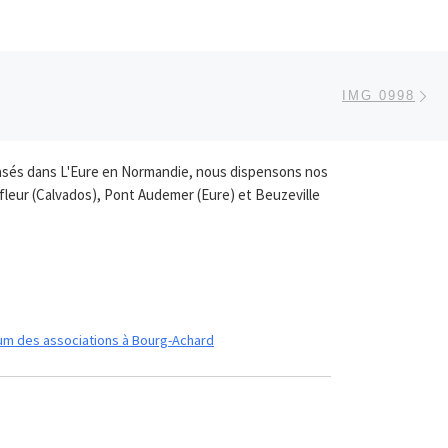
Ar
 ARTICLES
IMG 0998
. Basés dans L'Eure en Normandie, nous dispensons nos
fleur (Calvados), Pont Audemer (Eure) et Beuzeville
um des associations à Bourg-Achard