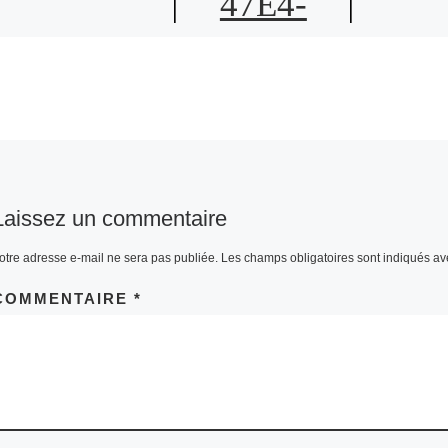
47E4-
94FF-
7464E894
1A0B
Laissez un commentaire
otre adresse e-mail ne sera pas publiée.
Les champs obligatoires sont indiqués a
COMMENTAIRE
*