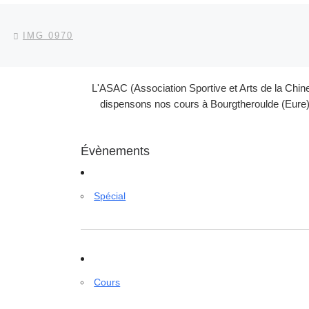
Parcourir les articles
Article précédent
IMG 0970
L'ASAC (Association Sportive et Arts de la Chin
dispensons nos cours à Bourgtheroulde (Eure) 
Évènements
Spécial
Cours