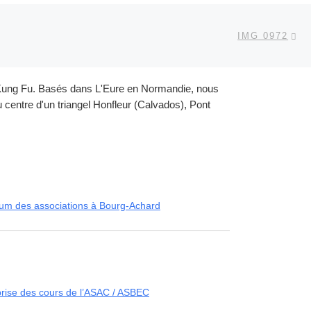
Ar
 ARTICLES
IMG 0972
et Kung Fu. Basés dans L'Eure en Normandie, nous
centre d'un triangel Honfleur (Calvados), Pont
um des associations à Bourg-Achard
rise des cours de l’ASAC / ASBEC