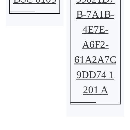
B-7A1B-
4E7E-
A6F2-
61A2A7C
9DD74 1
201 A