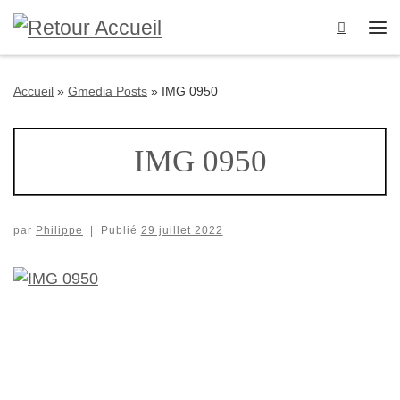
Passer au contenu
Search
Me
Accueil
»
Gmedia Posts
»
IMG 0950
IMG 0950
par
Philippe
|
Publié
29 juillet 2022