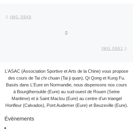
Parcourir les articles
Article précédent
IMG 0949
RETOUR À LA LISTE DES
Ar
IMG 0951
L'ASAC (Association Sportive et Arts de la Chine) vous propose
des cours de Tai chi chuan (Tai ji quan), Qi Qong et Kung Fu.
Basés dans L'Eure en Normandie, nous dispensons nos cours
à Bourgtheroulde (Eure) au sud-ouest de Rouen (Seine
Maritime) et à Saint Maclou (Eure) au centre d'un triangel
Honfleur (Calvados), Pont Audemer (Eure) et Beuzeville (Eure).
Évènements