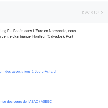
Ar
 ARTICLES
DSC 0104
et Kung Fu. Basés dans L'Eure en Normandie, nous
centre d'un triangel Honfleur (Calvados), Pont
um des associations à Bourg-Achard
rise des cours de l’ASAC / ASBEC