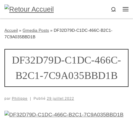
Passer au contenu
Search
Me
Accueil
»
Gmedia Posts
»
DF32D79D-C1DC-466C-B2C1-
7C9A035BBD1B
DF32D79D-C1DC-466C-
B2C1-7C9A035BBD1B
par
Philippe
|
Publié
29 juillet 2022