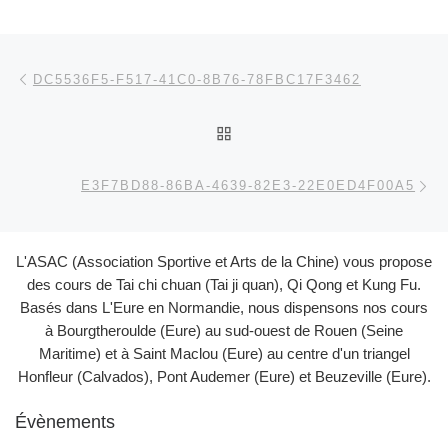
Parcourir les articles
Article précédent
DC5536F5-F517-41C0-8B76-78FBC17F3462
RETOUR À LA LISTE DES
Ar
E3F7BD88-86BA-4639-82E3-22E0ED4F00A5
L'ASAC (Association Sportive et Arts de la Chine) vous propose
des cours de Tai chi chuan (Tai ji quan), Qi Qong et Kung Fu.
Basés dans L'Eure en Normandie, nous dispensons nos cours
à Bourgtheroulde (Eure) au sud-ouest de Rouen (Seine
Maritime) et à Saint Maclou (Eure) au centre d'un triangel
Honfleur (Calvados), Pont Audemer (Eure) et Beuzeville (Eure).
Évènements