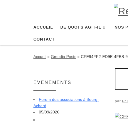
Passer au contenu
ACCUEIL
DE QUOI S’AGIT-IL
NOS 
CONTACT
Accueil
»
Gmedia Posts
»
CFE94FF2-ED9E-4FBB-9
ÉVÈNEMENTS
Forum des associations à Bourg-
par
Phi
Achard
05/09/2026