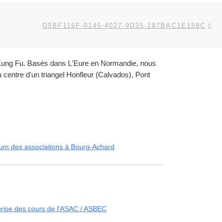
Ar
 ARTICLES
D5BF116F-0145-4027-9D35-197BAC1E158C
et Kung Fu. Basés dans L'Eure en Normandie, nous
centre d'un triangel Honfleur (Calvados), Pont
um des associations à Bourg-Achard
rise des cours de l’ASAC / ASBEC