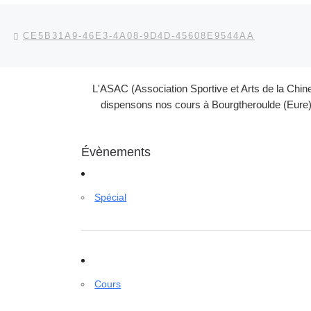
Parcourir les articles
Article précédent
CE5B31A9-46E3-4A08-9D4D-45608E9544AA
L'ASAC (Association Sportive et Arts de la Chin
dispensons nos cours à Bourgtheroulde (Eure) 
Évènements
Spécial
Cours