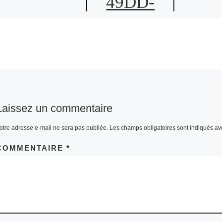
49DD-
807C-
85299F8F
395A
Laissez un commentaire
otre adresse e-mail ne sera pas publiée.
Les champs obligatoires sont indiqués a
COMMENTAIRE
*