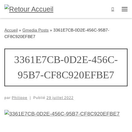
Passer au contenu
Search
Me
Accueil
»
Gmedia Posts
»
3361E7CB-0D2E-456C-95B7-
CF8C920EFBE7
3361E7CB-0D2E-456C-
95B7-CF8C920EFBE7
par
Philippe
|
Publié
29 juillet 2022