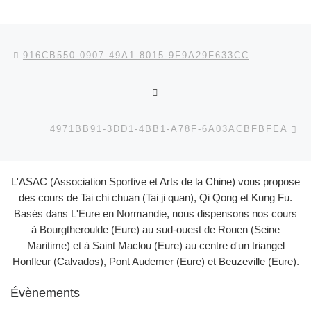
Parcourir les articles
Article précédent
916CB550-0907-49A1-8015-9F9A29F633CC
RETOUR À LA LISTE DES
Ar
4971BB91-3DD1-4BB1-A78F-6A03ACBFBFEA
L'ASAC (Association Sportive et Arts de la Chine) vous propose
des cours de Tai chi chuan (Tai ji quan), Qi Qong et Kung Fu.
Basés dans L'Eure en Normandie, nous dispensons nos cours
à Bourgtheroulde (Eure) au sud-ouest de Rouen (Seine
Maritime) et à Saint Maclou (Eure) au centre d'un triangel
Honfleur (Calvados), Pont Audemer (Eure) et Beuzeville (Eure).
Évènements