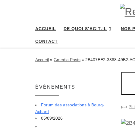
Passer au contenu
ACCUEIL
DE QUOI S’AGIT-IL
NOS 
CONTACT
Accueil
»
Gmedia Posts
»
2B407EE2-3368-49B2-A
ÉVÈNEMENTS
Forum des associations à Bourg-
par
Phi
Achard
05/09/2026