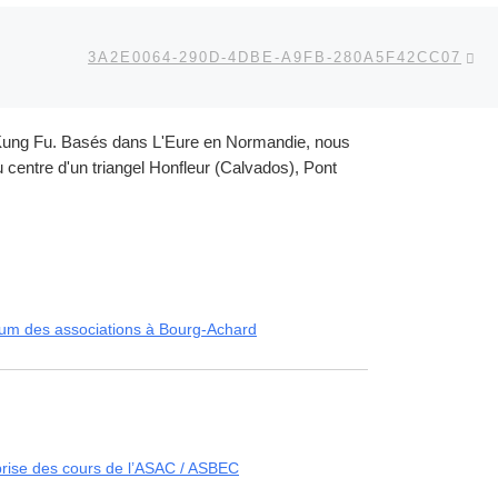
Ar
 ARTICLES
3A2E0064-290D-4DBE-A9FB-280A5F42CC07
et Kung Fu. Basés dans L'Eure en Normandie, nous
centre d'un triangel Honfleur (Calvados), Pont
um des associations à Bourg-Achard
rise des cours de l’ASAC / ASBEC