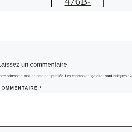
476B-
9E22-
7C5EE0E
C5907
Laissez un commentaire
otre adresse e-mail ne sera pas publiée.
Les champs obligatoires sont indiqués a
COMMENTAIRE
*