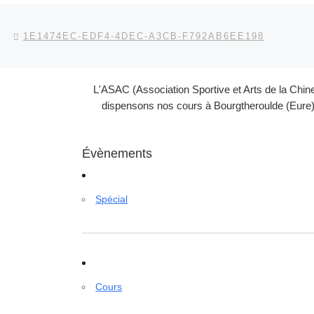
Parcourir les articles
Article précédent
1E1474EC-EDF4-4DEC-A3CB-F792AB6EE198
L'ASAC (Association Sportive et Arts de la Chin
dispensons nos cours à Bourgtheroulde (Eure) 
Évènements
Spécial
Cours