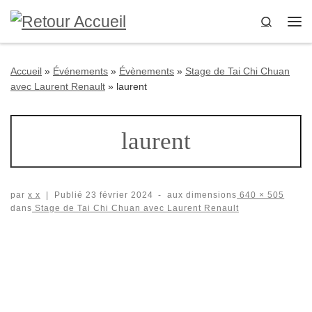
Passer au contenu
Search
Me
Accueil
»
Événements
»
Évènements
»
Stage de Tai Chi Chuan
avec Laurent Renault
»
laurent
laurent
par
x x
|
Publié
23 février 2024
-
aux dimensions
640 × 505
dans
Stage de Tai Chi Chuan avec Laurent Renault
Navigation des images