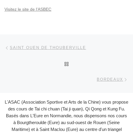
Visitez le site de l'ASBEC
Parcourir les articles
Article précédent
SAINT OUEN DE THOUBERVILLE
RETOUR À LA LISTE DES
Ar
BORDEAUX
L'ASAC (Association Sportive et Arts de la Chine) vous propose
des cours de Tai chi chuan (Tai ji quan), Qi Qong et Kung Fu.
Basés dans L'Eure en Normandie, nous dispensons nos cours
à Bourgtheroulde (Eure) au sud-ouest de Rouen (Seine
Maritime) et à Saint Maclou (Eure) au centre d'un triangel