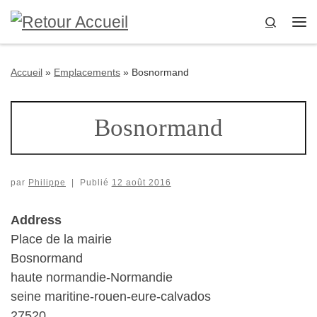
Passer au contenu
Search
Me
Accueil
»
Emplacements
»
Bosnormand
Bosnormand
par
Philippe
|
Publié
12 août 2016
Address
Place de la mairie
Bosnormand
haute normandie-Normandie
seine maritine-rouen-eure-calvados
27520