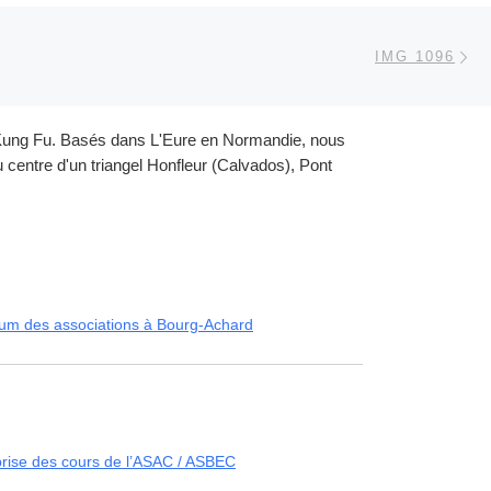
Ar
 ARTICLES
IMG 1096
et Kung Fu. Basés dans L'Eure en Normandie, nous
centre d'un triangel Honfleur (Calvados), Pont
um des associations à Bourg-Achard
rise des cours de l’ASAC / ASBEC