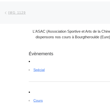
Parcourir les articles
Article précédent
IMG 1129
L'ASAC (Association Sportive et Arts de la Chin
dispensons nos cours à Bourgtheroulde (Eure) 
Évènements
Spécial
Cours