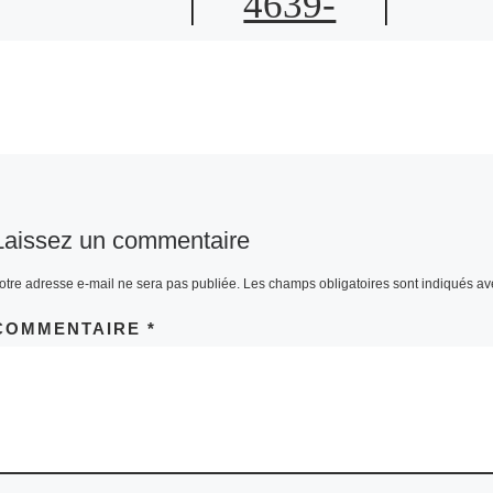
4639-
82E3-
22E0ED4
F00A5
Laissez un commentaire
otre adresse e-mail ne sera pas publiée.
Les champs obligatoires sont indiqués a
COMMENTAIRE
*